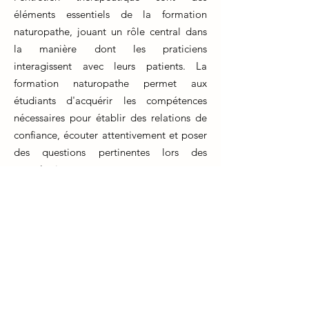
éléments essentiels de la formation
naturopathe, jouant un rôle central dans
la manière dont les praticiens
interagissent avec leurs patients. La
formation naturopathe permet aux
étudiants d'acquérir les compétences
nécessaires pour établir des relations de
confiance, écouter attentivement et poser
des questions pertinentes lors des
consultations.
Cet apprentissage ne se limite pas à la
formation initiale, mais nécessite un
perfectionnement continu tout au long de
la carrière professionnelle. Les
naturopathes en exercice participent à des
formations continues pour affiner leurs
compétences en communication et en