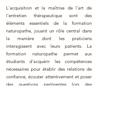
L'acquisition et la maîtrise de l'art de
l'entretien thérapeutique sont des
éléments essentiels de la formation
naturopathe, jouant un rôle central dans
la manière dont les praticiens
interagissent avec leurs patients. La
formation naturopathe permet aux
étudiants d'acquérir les compétences
nécessaires pour établir des relations de
confiance, écouter attentivement et poser
des questions pertinentes lors des
consultations.
Cet apprentissage ne se limite pas à la
formation initiale, mais nécessite un
perfectionnement continu tout au long de
la carrière professionnelle. Les