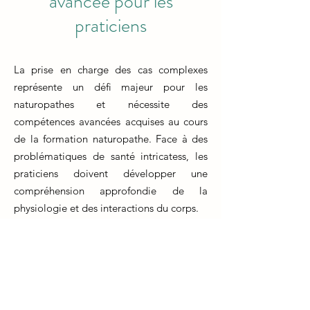
avancée pour les
praticiens
La prise en charge des cas complexes
représente un défi majeur pour les
naturopathes et nécessite des
compétences avancées acquises au cours
de la formation naturopathe. Face à des
problématiques de santé intricatess, les
praticiens doivent développer une
compréhension approfondie de la
physiologie et des interactions du corps.
La formation naturopathe prépare les
étudiants à analyser minutieusement les
symptômes, les antécédents médicaux et
les habitudes de vie de chaque patient.