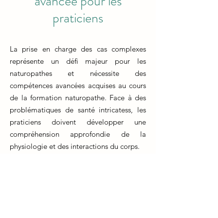
avancée pour les
praticiens
La prise en charge des cas complexes
représente un défi majeur pour les
naturopathes et nécessite des
compétences avancées acquises au cours
de la formation naturopathe. Face à des
problématiques de santé intricatess, les
praticiens doivent développer une
compréhension approfondie de la
physiologie et des interactions du corps.
La formation naturopathe prépare les
étudiants à analyser minutieusement les
symptômes, les antécédents médicaux et
les habitudes de vie de chaque patient.