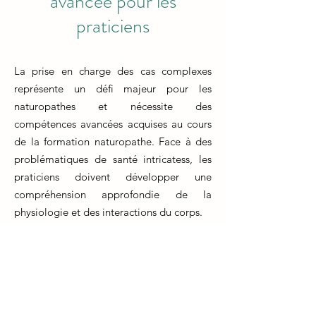
avancée pour les
praticiens
La prise en charge des cas complexes
représente un défi majeur pour les
naturopathes et nécessite des
compétences avancées acquises au cours
de la formation naturopathe. Face à des
problématiques de santé intricatess, les
praticiens doivent développer une
compréhension approfondie de la
physiologie et des interactions du corps.
La formation naturopathe prépare les
étudiants à analyser minutieusement les
symptômes, les antécédents médicaux et
les habitudes de vie de chaque patient.