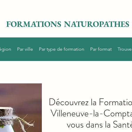
FORMATIONS NATUROPATHES
région
Par ville
Par type de formation
Par format
Trouve
Découvrez la Formati
Villeneuve-la-Compta
vous dans la Sant