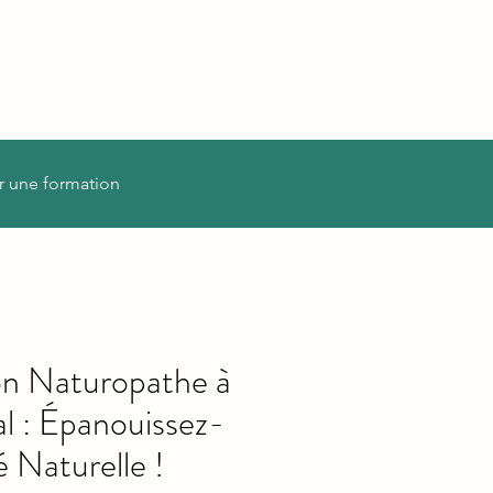
r une formation
on Naturopathe à
l : Épanouissez-
é Naturelle !