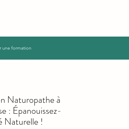
r une formation
on Naturopathe à
e : Épanouissez-
é Naturelle !