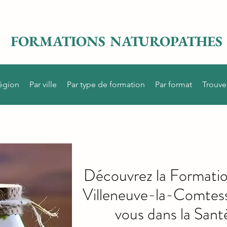
FORMATIONS NATUROPATHES
région
Par ville
Par type de formation
Par format
Trouve
Découvrez la Formati
Villeneuve-la-Comtess
vous dans la Sant