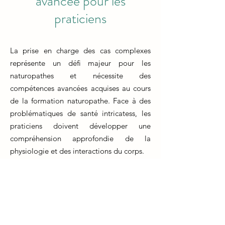
avancée pour les
praticiens
La prise en charge des cas complexes
représente un défi majeur pour les
naturopathes et nécessite des
compétences avancées acquises au cours
de la formation naturopathe. Face à des
problématiques de santé intricatess, les
praticiens doivent développer une
compréhension approfondie de la
physiologie et des interactions du corps.
La formation naturopathe prépare les
étudiants à analyser minutieusement les
symptômes, les antécédents médicaux et
les habitudes de vie de chaque patient.