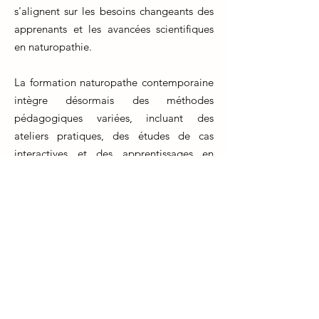
s'alignent sur les besoins changeants des
apprenants et les avancées scientifiques
en naturopathie.
La formation naturopathe contemporaine
intègre désormais des méthodes
pédagogiques variées, incluant des
ateliers pratiques, des études de cas
interactives et des apprentissages en
ligne. Les apprenants peuvent accéder à
des plateformes virtuelles pour suivre des
cours à leur rythme, renforçant ainsi leur
engagement et leur flexibilité.
Les nouvelles technologies jouent
également un rôle crucial dans
l'apprentissage, offrant des ressources en
ligne riches en informations et des outils