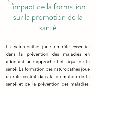
l'impact de la formation
sur la promotion de la
santé
La naturopathie joue un rôle essentiel
dans la prévention des maladies en
adoptant une approche holistique de la
santé. La formation des naturopathes joue
un rôle central dans la promotion de la
santé et de la prévention des maladies.
Les praticiens formés en naturopathie sont
équipés pour guider leurs clients vers des
choix de vie sains, incluant une
alimentation équilibrée, une activité
physique régulière et des techniques de
gestion du stress.