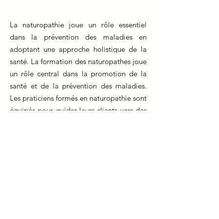
La naturopathie joue un rôle essentiel
dans la prévention des maladies en
adoptant une approche holistique de la
santé. La formation des naturopathes joue
un rôle central dans la promotion de la
santé et de la prévention des maladies.
Les praticiens formés en naturopathie sont
équipés pour guider leurs clients vers des
choix de vie sains, incluant une
alimentation équilibrée, une activité
physique régulière et des techniques de
gestion du stress.
La formation en naturopathie met l'accent
sur l'éducation des individus, les aidant à
comprendre les liens entre leur style de