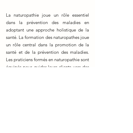
La naturopathie joue un rôle essentiel
dans la prévention des maladies en
adoptant une approche holistique de la
santé. La formation des naturopathes joue
un rôle central dans la promotion de la
santé et de la prévention des maladies.
Les praticiens formés en naturopathie sont
équipés pour guider leurs clients vers des
choix de vie sains, incluant une
alimentation équilibrée, une activité
physique régulière et des techniques de
gestion du stress.
La formation en naturopathie met l'accent
sur l'éducation des individus, les aidant à
comprendre les liens entre leur style de