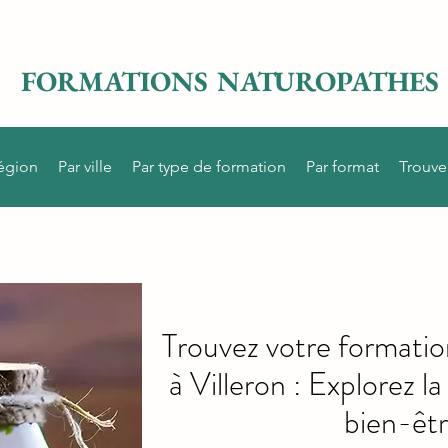
FORMATIONS NATUROPATHES
région
Par ville
Par type de formation
Par format
Trouve
Trouvez votre formati
à Villeron : Explorez la
bien-êtr