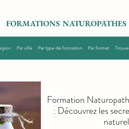
FORMATIONS NATUROPATHES
région
Par ville
Par type de formation
Par format
Trouve
Formation Naturopathe
: Découvrez les secr
naturel