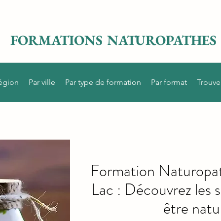
FORMATIONS NATUROPATHES
région
Par ville
Par type de formation
Par format
Trouve
Formation Naturopath
Lac : Découvrez les 
être natur