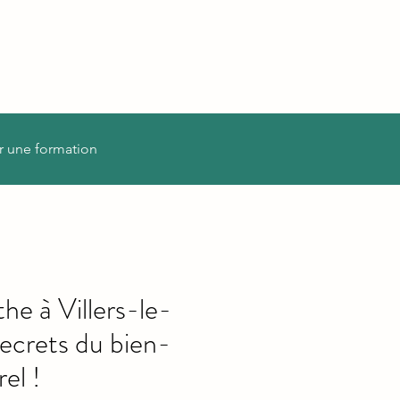
r une formation
e à Villers-le-
secrets du bien-
el !