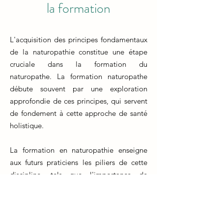
la formation
L'acquisition des principes fondamentaux
de la naturopathie constitue une étape
cruciale dans la formation du
naturopathe. La formation naturopathe
débute souvent par une exploration
approfondie de ces principes, qui servent
de fondement à cette approche de santé
holistique.
La formation en naturopathie enseigne
aux futurs praticiens les piliers de cette
discipline, tels que l'importance de
l'équilibre entre le corps, l'esprit et
l'environnement, ainsi que la capacité du
corps à s'auto-guérir. Ces notions forment