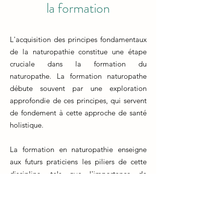
la formation
L'acquisition des principes fondamentaux
de la naturopathie constitue une étape
cruciale dans la formation du
naturopathe. La formation naturopathe
débute souvent par une exploration
approfondie de ces principes, qui servent
de fondement à cette approche de santé
holistique.
La formation en naturopathie enseigne
aux futurs praticiens les piliers de cette
discipline, tels que l'importance de
l'équilibre entre le corps, l'esprit et
l'environnement, ainsi que la capacité du
corps à s'auto-guérir. Ces notions forment