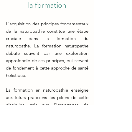
la formation
L'acquisition des principes fondamentaux
de la naturopathie constitue une étape
cruciale dans la formation du
naturopathe. La formation naturopathe
débute souvent par une exploration
approfondie de ces principes, qui servent
de fondement à cette approche de santé
holistique.
La formation en naturopathie enseigne
aux futurs praticiens les piliers de cette
discipline, tels que l'importance de
l'équilibre entre le corps, l'esprit et
l'environnement, ainsi que la capacité du
corps à s'auto-guérir. Ces notions forment