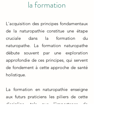
la formation
L'acquisition des principes fondamentaux
de la naturopathie constitue une étape
cruciale dans la formation du
naturopathe. La formation naturopathe
débute souvent par une exploration
approfondie de ces principes, qui servent
de fondement à cette approche de santé
holistique.
La formation en naturopathie enseigne
aux futurs praticiens les piliers de cette
discipline, tels que l'importance de
l'équilibre entre le corps, l'esprit et
l'environnement, ainsi que la capacité du
corps à s'auto-guérir. Ces notions forment