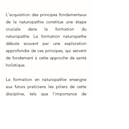
L'acquisition des principes fondamentaux
de la naturopathie constitue une étape
cruciale dans la formation du
naturopathe. La formation naturopathe
débute souvent par une exploration
approfondie de ces principes, qui servent
de fondement à cette approche de santé
holistique.
La formation en naturopathie enseigne
aux futurs praticiens les piliers de cette
discipline, tels que l'importance de
l'équilibre entre le corps, l'esprit et
l'environnement, ainsi que la capacité du
corps à s'auto-guérir. Ces notions forment
la base de toutes les pratiques