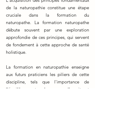
L'acquisition des principes fondamentaux
de la naturopathie constitue une étape
cruciale dans la formation du
naturopathe. La formation naturopathe
débute souvent par une exploration
approfondie de ces principes, qui servent
de fondement à cette approche de santé
holistique.
La formation en naturopathie enseigne
aux futurs praticiens les piliers de cette
discipline, tels que l'importance de
l'équilibre entre le corps, l'esprit et
l'environnement, ainsi que la capacité du
corps à s'auto-guérir. Ces notions forment
la base de toutes les pratiques
naturopathiques.