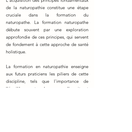
L'acquisition des principes fondamentaux
de la naturopathie constitue une étape
cruciale dans la formation du
naturopathe. La formation naturopathe
débute souvent par une exploration
approfondie de ces principes, qui servent
de fondement à cette approche de santé
holistique.
La formation en naturopathie enseigne
aux futurs praticiens les piliers de cette
discipline, tels que l'importance de
l'équilibre entre le corps, l'esprit et
l'environnement, ainsi que la capacité du
corps à s'auto-guérir. Ces notions forment
la base de toutes les pratiques
naturopathiques.