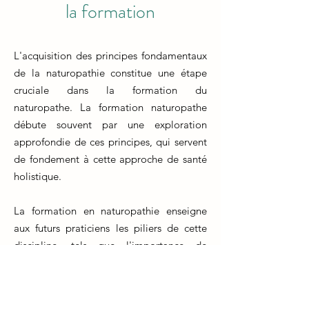
la formation
L'acquisition des principes fondamentaux
de la naturopathie constitue une étape
cruciale dans la formation du
naturopathe. La formation naturopathe
débute souvent par une exploration
approfondie de ces principes, qui servent
de fondement à cette approche de santé
holistique.
La formation en naturopathie enseigne
aux futurs praticiens les piliers de cette
discipline, tels que l'importance de
l'équilibre entre le corps, l'esprit et
l'environnement, ainsi que la capacité du
corps à s'auto-guérir. Ces notions forment