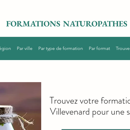
FORMATIONS NATUROPATHES
région
Par ville
Par type de formation
Par format
Trouve
Trouvez votre formati
Villevenard pour une s