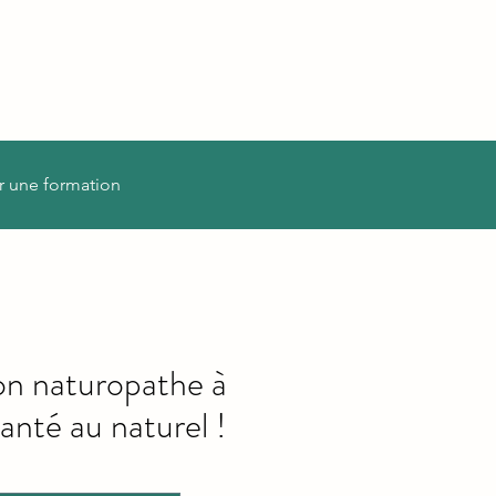
r une formation
on naturopathe à
anté au naturel !