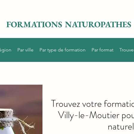
FORMATIONS NATUROPATHES
région
Par ville
Par type de formation
Par format
Trouve
Trouvez votre formati
Villy-le-Moutier po
naturel