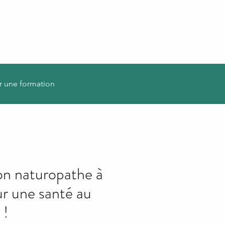
r une formation
on naturopathe à
ur une santé au
 !