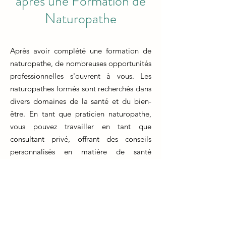
après une Formation de
Naturopathe
Après avoir complété une formation de
naturopathe, de nombreuses opportunités
professionnelles s'ouvrent à vous. Les
naturopathes formés sont recherchés dans
divers domaines de la santé et du bien-
être. En tant que praticien naturopathe,
vous pouvez travailler en tant que
consultant privé, offrant des conseils
personnalisés en matière de santé
naturelle et de mode de vie à vos clients.
Une autre voie consiste à collaborer avec
des cliniques de médecine intégrative,
des centres de bien-être ou des spas, où