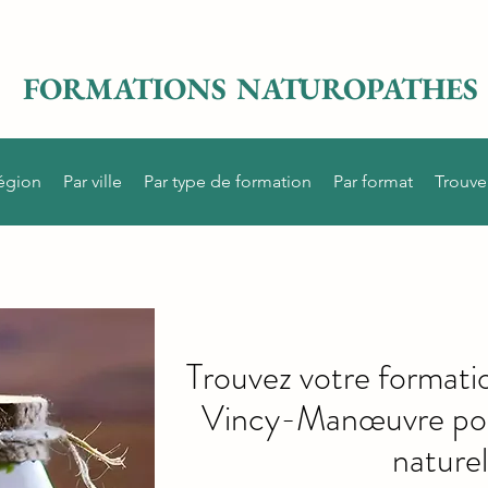
FORMATIONS NATUROPATHES
région
Par ville
Par type de formation
Par format
Trouve
Trouvez votre formati
Vincy-Manœuvre pou
naturel