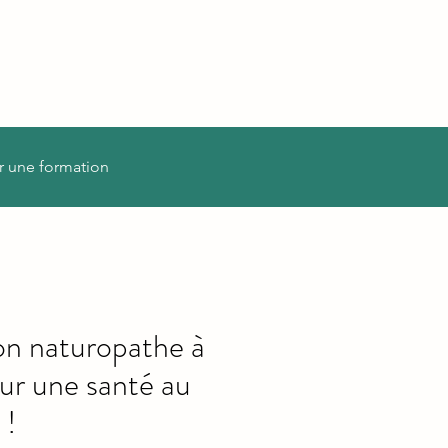
r une formation
on naturopathe à
r une santé au
 !