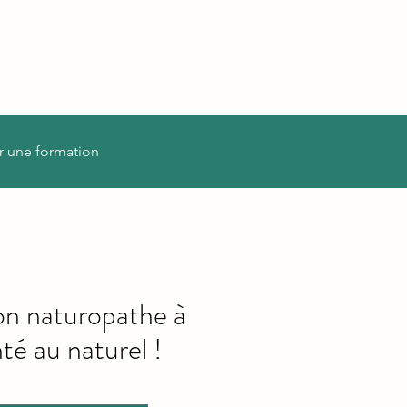
r une formation
on naturopathe à
té au naturel !