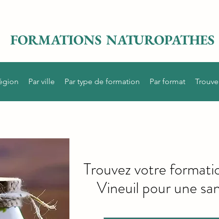
FORMATIONS NATUROPATHES
région
Par ville
Par type de formation
Par format
Trouve
Trouvez votre formati
Vineuil pour une san