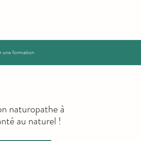
r une formation
on naturopathe à
nté au naturel !