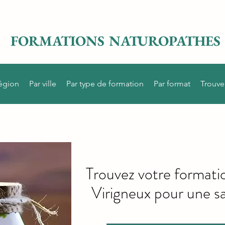
FORMATIONS NATUROPATHES
région
Par ville
Par type de formation
Par format
Trouve
Trouvez votre formati
Virigneux pour une sa