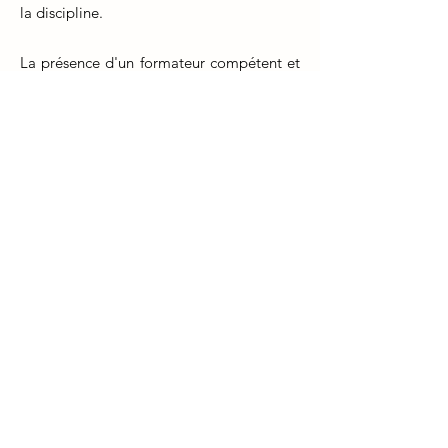
la discipline.
La présence d'un formateur compétent et
expérimenté est essentielle pour
transmettre les connaissances,
compétences et valeurs nécessaires à la
pratique de la naturopathie. Les
formateurs apportent une compréhension
approfondie des principes fondamentaux
et des techniques avancées de la
naturopathie, tout en encourageant une
approche holistique de la santé.
La relation entre le formateur et
l'apprenant est cruciale pour une
formation réussie en naturopathie. Les
formateurs peuvent partager leurs
expériences pratiques, guider dans la