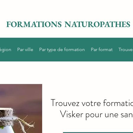
FORMATIONS NATUROPATHES
région
Par ville
Par type de formation
Par format
Trouve
Trouvez votre formati
Visker pour une san