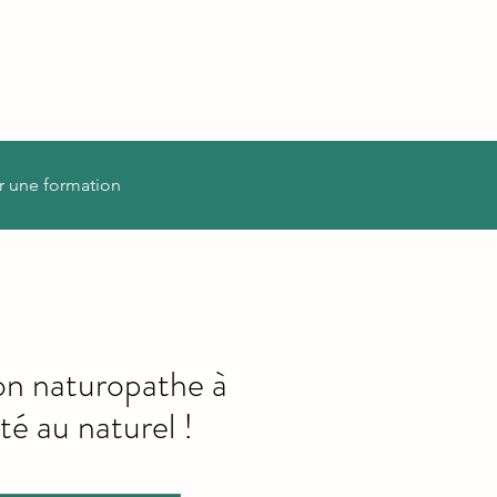
r une formation
on naturopathe à
té au naturel !