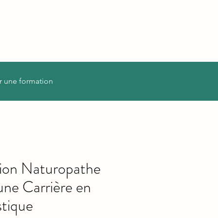
r une formation
ion Naturopathe
une Carrière en
stique