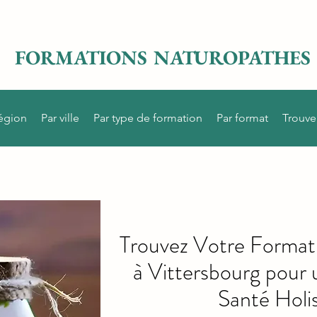
FORMATIONS NATUROPATHES
région
Par ville
Par type de formation
Par format
Trouve
Trouvez Votre Format
à Vittersbourg pour 
Santé Holi