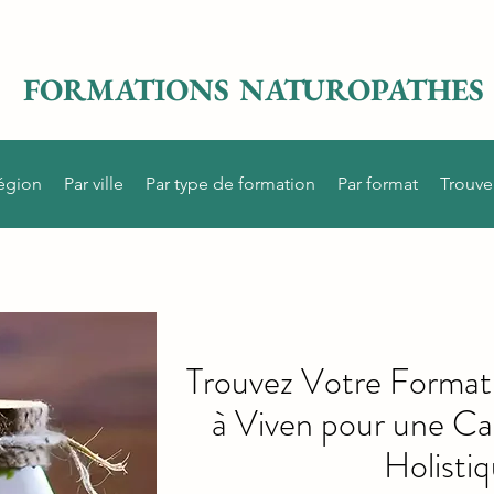
FORMATIONS NATUROPATHES
région
Par ville
Par type de formation
Par format
Trouve
Trouvez Votre Format
à Viven pour une Ca
Holisti