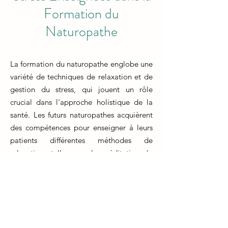
Formation du
Naturopathe
La formation du naturopathe englobe une
variété de techniques de relaxation et de
gestion du stress, qui jouent un rôle
crucial dans l'approche holistique de la
santé. Les futurs naturopathes acquièrent
des compétences pour enseigner à leurs
patients différentes méthodes de
relaxation, telles que la méditation, la
respiration profonde et la relaxation
musculaire. Ces compétences sont
essentielles pour aider les individus à
gérer les tensions quotidiennes et à
promouvoir leur bien-être émotionnel.