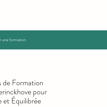
r une formation
s de Formation
erinckhove pour
 et Équilibrée