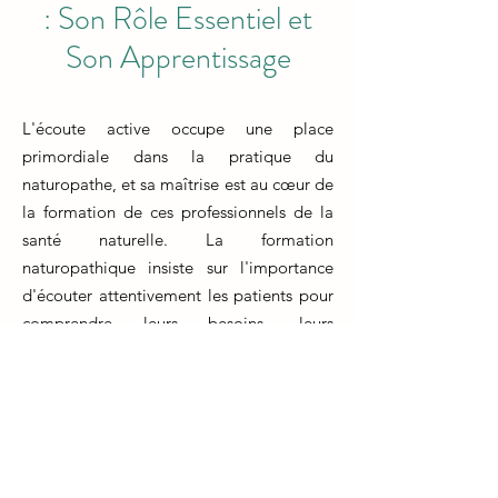
: Son Rôle Essentiel et
Son Apprentissage
L'écoute active occupe une place
primordiale dans la pratique du
naturopathe, et sa maîtrise est au cœur de
la formation de ces professionnels de la
santé naturelle. La formation
naturopathique insiste sur l'importance
d'écouter attentivement les patients pour
comprendre leurs besoins, leurs
préoccupations et leur histoire de santé.
Cette compétence permet au naturopathe
de développer des plans de traitement
personnalisés et adaptés aux besoins
uniques de chaque individu.