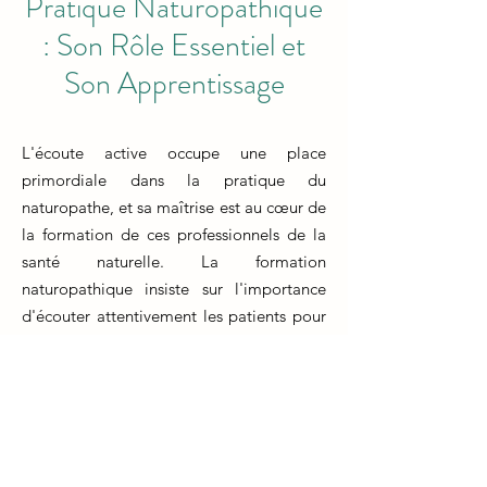
Pratique Naturopathique
: Son Rôle Essentiel et
Son Apprentissage
L'écoute active occupe une place
primordiale dans la pratique du
naturopathe, et sa maîtrise est au cœur de
la formation de ces professionnels de la
santé naturelle. La formation
naturopathique insiste sur l'importance
d'écouter attentivement les patients pour
comprendre leurs besoins, leurs
préoccupations et leur histoire de santé.
Cette compétence permet au naturopathe
de développer des plans de traitement
personnalisés et adaptés aux besoins
uniques de chaque individu.