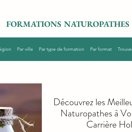
FORMATIONS NATUROPATHES
région
Par ville
Par type de formation
Par format
Trouve
Découvrez les Meille
Naturopathes à Vo
Carrière Hol