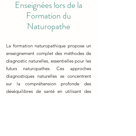
Enseignées lors de la
Formation du
Naturopathe
La formation naturopathique propose un
enseignement complet des méthodes de
diagnostic naturelles, essentielles pour les
futurs naturopathes. Ces approches
diagnostiques naturelles se concentrent
sur la compréhension profonde des
déséquilibres de santé en utilisant des
méthodes non invasives et holistiques. Les
techniques de diagnostic comprennent
l'observation attentive des symptômes
physiques, l'analyse de la langue, de la
peau et des iris, ainsi que l'utilisation de