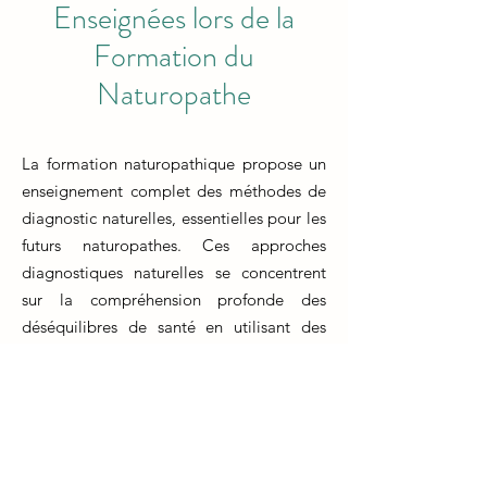
Enseignées lors de la
Formation du
Naturopathe
La formation naturopathique propose un
enseignement complet des méthodes de
diagnostic naturelles, essentielles pour les
futurs naturopathes. Ces approches
diagnostiques naturelles se concentrent
sur la compréhension profonde des
déséquilibres de santé en utilisant des
méthodes non invasives et holistiques. Les
techniques de diagnostic comprennent
l'observation attentive des symptômes
physiques, l'analyse de la langue, de la
peau et des iris, ainsi que l'utilisation de