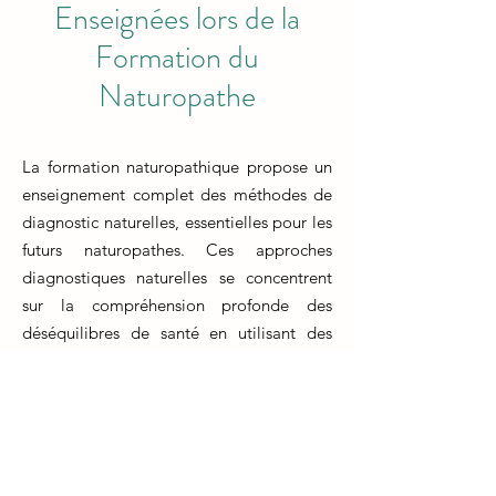
Enseignées lors de la
Formation du
Naturopathe
La formation naturopathique propose un
enseignement complet des méthodes de
diagnostic naturelles, essentielles pour les
futurs naturopathes. Ces approches
diagnostiques naturelles se concentrent
sur la compréhension profonde des
déséquilibres de santé en utilisant des
méthodes non invasives et holistiques. Les
techniques de diagnostic comprennent
l'observation attentive des symptômes
physiques, l'analyse de la langue, de la
peau et des iris, ainsi que l'utilisation de