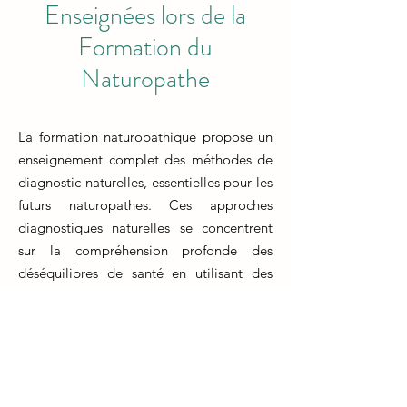
Enseignées lors de la
Formation du
Naturopathe
La formation naturopathique propose un
enseignement complet des méthodes de
diagnostic naturelles, essentielles pour les
futurs naturopathes. Ces approches
diagnostiques naturelles se concentrent
sur la compréhension profonde des
déséquilibres de santé en utilisant des
méthodes non invasives et holistiques. Les
techniques de diagnostic comprennent
l'observation attentive des symptômes
physiques, l'analyse de la langue, de la
peau et des iris, ainsi que l'utilisation de