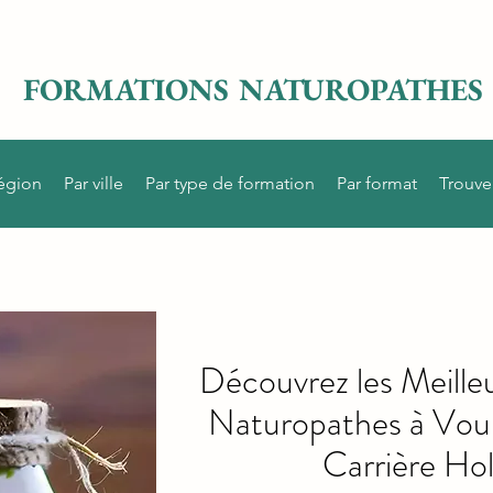
FORMATIONS NATUROPATHES
région
Par ville
Par type de formation
Par format
Trouve
Découvrez les Meille
Naturopathes à Voul
Carrière Hol