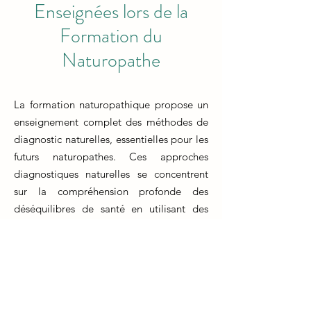
Enseignées lors de la
Formation du
Naturopathe
La formation naturopathique propose un
enseignement complet des méthodes de
diagnostic naturelles, essentielles pour les
futurs naturopathes. Ces approches
diagnostiques naturelles se concentrent
sur la compréhension profonde des
déséquilibres de santé en utilisant des
méthodes non invasives et holistiques. Les
techniques de diagnostic comprennent
l'observation attentive des symptômes
physiques, l'analyse de la langue, de la
peau et des iris, ainsi que l'utilisation de