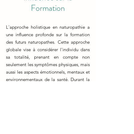
Formation
L'approche holistique en naturopathie a
une influence profonde sur la formation
des futurs naturopathes. Cette approche
globale vise à considérer l'individu dans
sa totalité, prenant en compte non
seulement les symptômes physiques, mais
aussi les aspects émotionnels, mentaux et
environnementaux de la santé. Durant la
formation, les futurs naturopathes sont
formés à examiner l'équilibre entre ces
différents aspects et à développer des
plans de traitement complets et
personnalisés.
La formation en naturopathie met l'accent