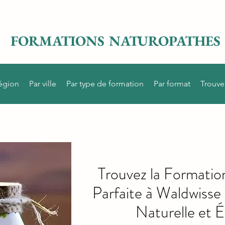
FORMATIONS NATUROPATHES
région
Par ville
Par type de formation
Par format
Trouve
Trouvez la Formati
Parfaite à Waldwisse
Naturelle et É