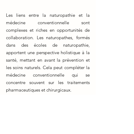
Les liens entre la naturopathie et la
médecine conventionnelle sont
complexes et riches en opportunités de
collaboration. Les naturopathes, formés
dans des écoles de naturopathie,
apportent une perspective holistique à la
santé, mettant en avant la prévention et
les soins naturels. Cela peut compléter la
médecine conventionnelle qui se
concentre souvent sur les traitements
pharmaceutiques et chirurgicaux.
La formation naturopathe inculque des
compétences en nutrition, en herboristerie
et en techniques de relaxation, qui
peuvent se révéler bénéfiques pour les