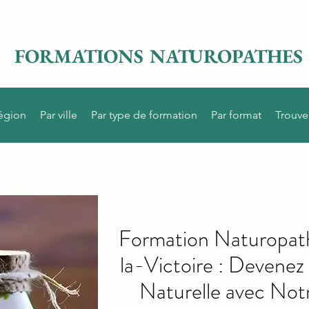
FORMATIONS NATUROPATHES
région
Par ville
Par type de formation
Par format
Trouve
Formation Naturopath
la-Victoire : Devenez
Naturelle avec No