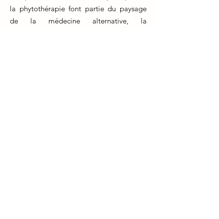
la phytothérapie font partie du paysage
de la médecine alternative, la
naturopathie englobe une gamme plus
large de modalités, notamment la
nutrition, l'hydrothérapie et la gestion du
stress.
Un aspect distinctif est que les praticiens
naturopathes s'efforcent de découvrir et
de traiter les causes profondes des
problèmes de santé plutôt que de
simplement soulager les symptômes. Cela
implique une forte emphase sur
l'éducation et l'autonomisation des
patients.
Bien que la naturopathie partage des
objectifs communs avec d'autres