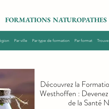
FORMATIONS NATUROPATHES
région
Par ville
Par type de formation
Par format
Trouve
Découvrez la Formati
Westhoffen : Devenez 
de la Santé N